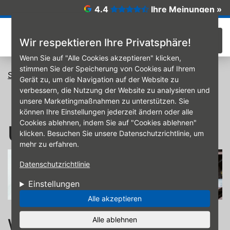
Direkt zum Inhalt
4.4
Ihre Meinungen »
☰
Wir respektieren Ihre Privatsphäre!
Wenn Sie auf "Alle Cookies akzeptieren" klicken,
stimmen Sie der Speicherung von Cookies auf Ihrem
Startseite
Unsere Services rund um Auto & Reifen
Gerät zu, um die Navigation auf der Website zu
UVV-Prüfung
verbessern, die Nutzung der Website zu analysieren und
unsere Marketingmaßnahmen zu unterstützen. Sie
können Ihre Einstellungen jederzeit ändern oder alle
Cookies ablehnen, indem Sie auf "Cookies ablehnen"
UVV-Prüfung
klicken. Besuchen Sie unsere Datenschutzrichtlinie, um
mehr zu erfahren.
Datenschutzrichtlinie
Einstellungen
Alle akzeptieren
Wir prüfen gemäß der
Alle ablehnen